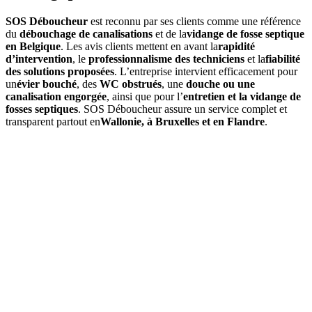
SOS Déboucheur
est reconnu par ses clients comme une référence
du
débouchage de canalisations
et de la
vidange de fosse septique
en Belgique
. Les avis clients mettent en avant la
rapidité
d’intervention
, le
professionnalisme des techniciens
et la
fiabilité
des solutions proposées
. L’entreprise intervient efficacement pour
un
évier bouché
, des
WC obstrués
, une
douche ou une
canalisation engorgée
, ainsi que pour l’
entretien et la vidange de
fosses septiques
. SOS Déboucheur assure un service complet et
transparent partout en
Wallonie, à Bruxelles et en Flandre
.
01
Quels services propose SOS Déboucheur dans la Province
Liège ?
SOS Déboucheur
offre des solutions de débouchage dans la
Province Liège pour égouts, canalisations, toilettes, ainsi que la
vidange de fosse septique. Nos interventions sont rapides,
professionnelles et adaptées à vos besoins.
02
Comment se déroule une intervention de débouchage dans la