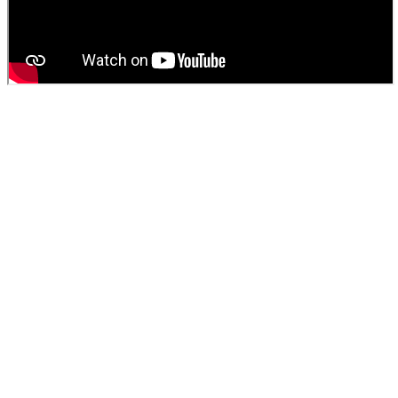
4.9
“Un grand merci à SOS Déboucheur pour leur intervention rapide et
efficace pour déboucher mes toilettes. Je recommande vivement!”