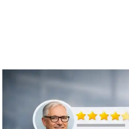
efficace.”
Anne Moreau
Débouchage de gouttière