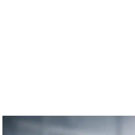
Rachel Hudson
Débouchage de toilettes
5
“Je suis ravie du service offert par SOS Déboucheur. Ils ont résolu
mon problème de gouttière bouchée rapidement et de manière
efficace.”
Anne Moreau
Débouchage de gouttière