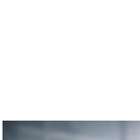
Peter Janssens
Débouchage urgence – Flandre
4.8
“Entretien préventif réalisé avec soin à Bruxelles. SOS Déboucheur
donne de bons conseils pour éviter les bouchons à l’avenir.”
Sabrina Colin
Entretien canalisation – Bruxelles