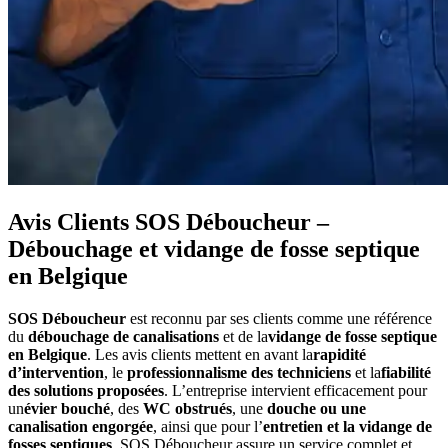
Avis Clients SOS Déboucheur –
Débouchage et vidange de fosse septique
en Belgique
SOS Déboucheur
est reconnu par ses clients comme une référence
du
débouchage de canalisations
et de la
vidange de fosse septique
en Belgique
. Les avis clients mettent en avant la
rapidité
d’intervention
, le
professionnalisme des techniciens
et la
fiabilité
des solutions proposées
. L’entreprise intervient efficacement pour
un
évier bouché
, des
WC obstrués
, une
douche ou une
canalisation engorgée
, ainsi que pour l’
entretien et la vidange de
fosses septiques
. SOS Déboucheur assure un service complet et