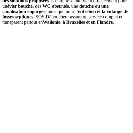
des solutions proposées
. L’entreprise intervient efficacement pour
un
évier bouché
, des
WC obstrués
, une
douche ou une
canalisation engorgée
, ainsi que pour l’
entretien et la vidange de
fosses septiques
. SOS Déboucheur assure un service complet et
transparent partout en
Wallonie, à Bruxelles et en Flandre
.
01
À quelle fréquence faut-il vidanger une fosse septique à
Clavier ?
En moyenne, une
vidange de fosse septique
est à prévoir tous les
3
à 4 ans
, selon le volume de la fosse et l’occupation du logement. Un
contrôle annuel permet d’ajuster si besoin.
02
Quels sont les signes indiquant qu'une vidange est nécessaire ?
03
Quel est le prix d’une vidange de fosse septique à Clavier ?
04
La vidange est-elle obligatoire dans la commune de Clavier ?
05
Que comprend une intervention de SOS Déboucheur ?
06
Est-il possible de vidanger soi-même sa fosse septique ?
07
Pourquoi choisir SOS Déboucheur pour la vidange de fosse