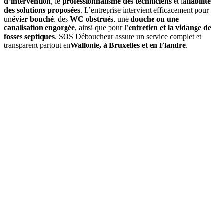
d’intervention
, le
professionnalisme des techniciens
et la
fiabilité
des solutions proposées
. L’entreprise intervient efficacement pour
un
évier bouché
, des
WC obstrués
, une
douche ou une
canalisation engorgée
, ainsi que pour l’
entretien et la vidange de
fosses septiques
. SOS Déboucheur assure un service complet et
transparent partout en
Wallonie, à Bruxelles et en Flandre
.
01
À quelle fréquence faut-il vidanger une fosse septique à
Stoumont ?
En moyenne, une
vidange de fosse septique
est à prévoir tous les
3
à 4 ans
, selon le volume de la fosse et l’occupation du logement. Un
contrôle annuel permet d’ajuster si besoin.
02
Quels sont les signes indiquant qu'une vidange est nécessaire ?
03
Quel est le prix d’une vidange de fosse septique à Stoumont ?
04
La vidange est-elle obligatoire dans la commune de Stoumont ?
05
Que comprend une intervention de SOS Déboucheur ?
06
Est-il possible de vidanger soi-même sa fosse septique ?