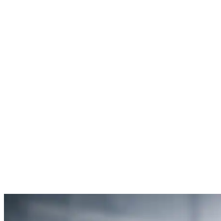
Rachel Hudson
Débouchage de toilettes
5
“Je suis ravie du service offert par SOS Déboucheur. Ils ont résolu
mon problème de gouttière bouchée rapidement et de manière
efficace.”
Anne Moreau
Débouchage de gouttière