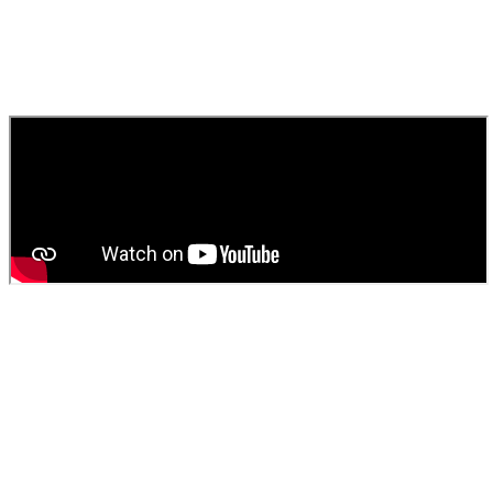
rapide pour égouts, canaux et toilettes.
010
Comment obtenir un devis pour une vidange de fosse
septique ?
Contactez
SOS Déboucheur
via notre site ou par téléphone. Nous
fournissons un devis gratuit et personnalisé pour votre
vidange de
fosse septique
ou
débouchage
.