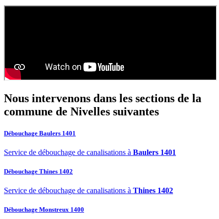
fosse septique
ou
débouchage
.
Nous intervenons dans les sections de la
commune de Nivelles
suivantes
Débouchage Baulers 1401
Service de débouchage de canalisations à
Baulers 1401
Débouchage Thines 1402
Service de débouchage de canalisations à
Thines 1402
Débouchage Monstreux 1400