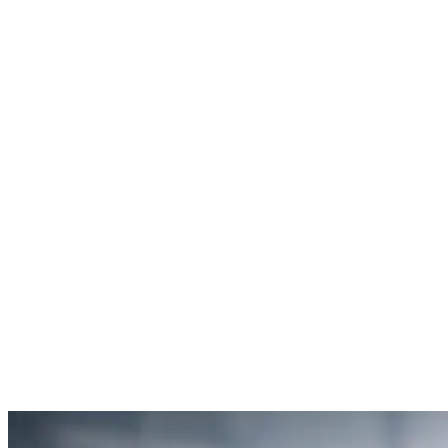
Rachel Hudson
Débouchage de toilettes
5
“Je suis ravie du service offert par SOS Déboucheur. Ils ont résolu
mon problème de gouttière bouchée rapidement et de manière
efficace.”
Anne Moreau
Débouchage de gouttière