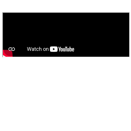
fournissons un devis gratuit et personnalisé pour votre
vidange de
fosse septique
ou
débouchage
.