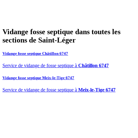
05
Que comprend une intervention de SOS Déboucheur ?
06
Est-il possible de vidanger soi-même sa fosse septique ?
07
Pourquoi choisir SOS Déboucheur pour la vidange de fosse
septique à Saint-Léger ?
Vidange fosse septique dans toutes les
sections de Saint-Léger
Vidange fosse septique Châtillon 6747
Service de vidange de fosse septique à
Châtillon 6747
Vidange fosse septique Meix-le-Tige 6747
Service de vidange de fosse septique à
Meix-le-Tige 6747