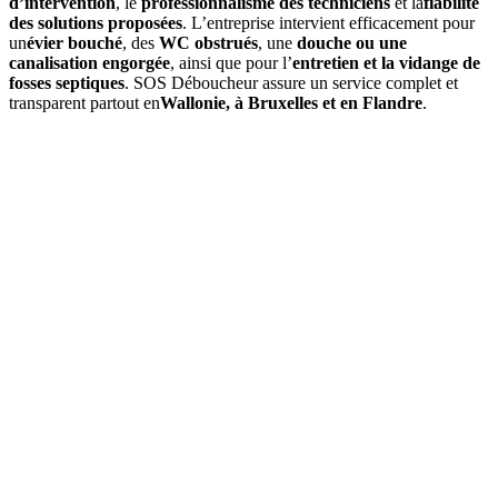
d’intervention
, le
professionnalisme des techniciens
et la
fiabilité
des solutions proposées
. L’entreprise intervient efficacement pour
un
évier bouché
, des
WC obstrués
, une
douche ou une
canalisation engorgée
, ainsi que pour l’
entretien et la vidange de
fosses septiques
. SOS Déboucheur assure un service complet et
transparent partout en
Wallonie, à Bruxelles et en Flandre
.
01
À quelle fréquence faut-il vidanger une fosse septique à Saint-
Léger ?
En moyenne, une
vidange de fosse septique
est à prévoir tous les
3
à 4 ans
, selon le volume de la fosse et l’occupation du logement. Un
contrôle annuel permet d’ajuster si besoin.
02
Quels sont les signes indiquant qu'une vidange est nécessaire ?
03
Quel est le prix d’une vidange de fosse septique à Saint-Léger
?
04
La vidange est-elle obligatoire dans la commune de Saint-
Léger ?