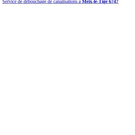
Service de débouchage de canalisations à
Meix-le-Tige 6747