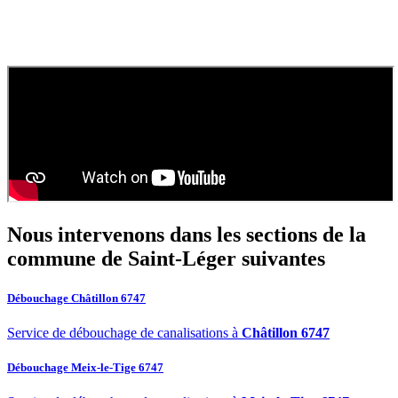
septique ?
Contactez
SOS Déboucheur
via notre site ou par téléphone. Nous
fournissons un devis gratuit et personnalisé pour votre
vidange de
fosse septique
ou
débouchage
.
Nous intervenons dans les sections de la
commune de Saint-Léger
suivantes
Débouchage Châtillon 6747
Service de débouchage de canalisations à
Châtillon 6747
Débouchage Meix-le-Tige 6747