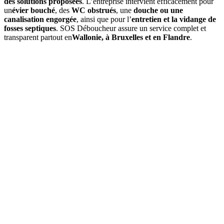
des solutions proposées
. L’entreprise intervient efficacement pour
un
évier bouché
, des
WC obstrués
, une
douche ou une
canalisation engorgée
, ainsi que pour l’
entretien et la vidange de
fosses septiques
. SOS Déboucheur assure un service complet et
transparent partout en
Wallonie, à Bruxelles et en Flandre
.
01
À quelle fréquence faut-il vidanger une fosse septique à
Bouillon ?
En moyenne, une
vidange de fosse septique
est à prévoir tous les
3
à 4 ans
, selon le volume de la fosse et l’occupation du logement. Un
contrôle annuel permet d’ajuster si besoin.
02
Quels sont les signes indiquant qu'une vidange est nécessaire ?
03
Quel est le prix d’une vidange de fosse septique à Bouillon ?
04
La vidange est-elle obligatoire dans la commune de Bouillon ?
05
Que comprend une intervention de SOS Déboucheur ?
06
Est-il possible de vidanger soi-même sa fosse septique ?
07
Pourquoi choisir SOS Déboucheur pour la vidange de fosse