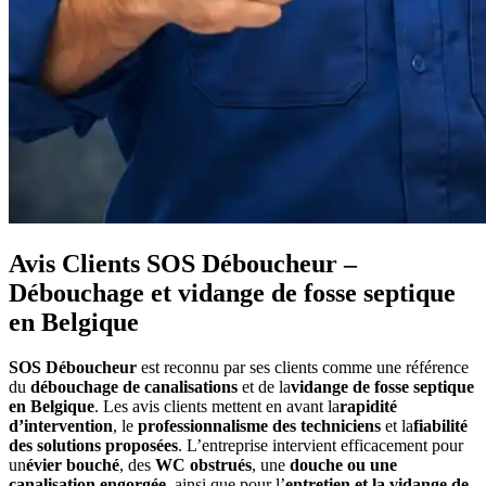
Avis Clients SOS Déboucheur –
Débouchage et vidange de fosse septique
en Belgique
SOS Déboucheur
est reconnu par ses clients comme une référence
du
débouchage de canalisations
et de la
vidange de fosse septique
en Belgique
. Les avis clients mettent en avant la
rapidité
d’intervention
, le
professionnalisme des techniciens
et la
fiabilité
des solutions proposées
. L’entreprise intervient efficacement pour
un
évier bouché
, des
WC obstrués
, une
douche ou une
canalisation engorgée
, ainsi que pour l’
entretien et la vidange de