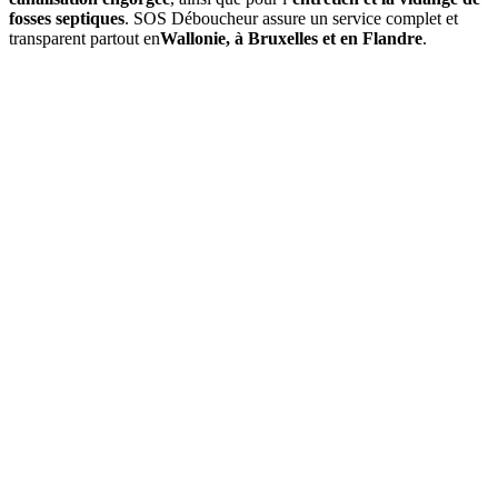
fosses septiques
. SOS Déboucheur assure un service complet et
transparent partout en
Wallonie, à Bruxelles et en Flandre
.
01
À quelle fréquence faut-il vidanger une fosse septique à
Poupehan ?
Une
vidange de fosse septique
doit être réalisée environ tous les
3
à 4 ans
. Cette fréquence peut varier selon la capacité de la cuve et le
nombre d’occupants. Un
contrôle annuel
est conseillé pour
anticiper tout engorgement.
02
Quels sont les signes indiquant qu'une vidange est nécessaire ?
03
Quel est le prix d’une vidange de fosse septique à Poupehan ?
04
La vidange est-elle obligatoire dans la section de Poupehan ?
05
Que comprend une intervention de SOS Déboucheur ?
06
Est-il possible de vidanger soi-même sa fosse septique ?
07
Pourquoi choisir SOS Déboucheur pour la vidange de fosse
septique à Poupehan ?