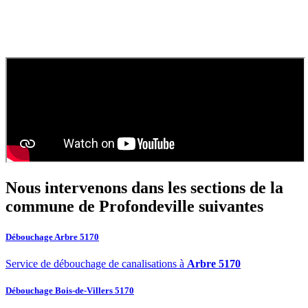
010
Comment obtenir un devis pour une vidange de fosse
septique ?
Contactez
SOS Déboucheur
via notre site ou par téléphone. Nous
fournissons un devis gratuit et personnalisé pour votre
vidange de
fosse septique
ou
débouchage
.
Nous intervenons dans les sections de la
commune de Profondeville
suivantes
Débouchage Arbre 5170
Service de débouchage de canalisations à
Arbre 5170
Débouchage Bois-de-Villers 5170