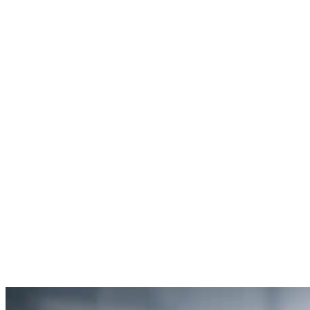
Rachel Hudson
Débouchage de toilettes
5
“Je suis ravie du service offert par SOS Déboucheur. Ils ont résolu
mon problème de gouttière bouchée rapidement et de manière
efficace.”
Anne Moreau
Débouchage de gouttière