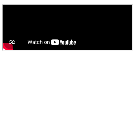
fosse septique
ou
débouchage
.