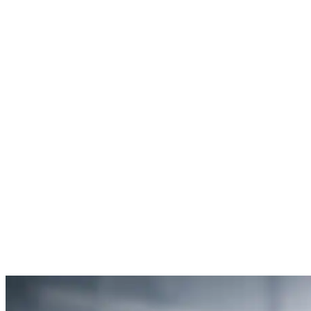
Rachel Hudson
Débouchage de toilettes
5
“Je suis ravie du service offert par SOS Déboucheur. Ils ont résolu
mon problème de gouttière bouchée rapidement et de manière
efficace.”
Anne Moreau
Débouchage de gouttière