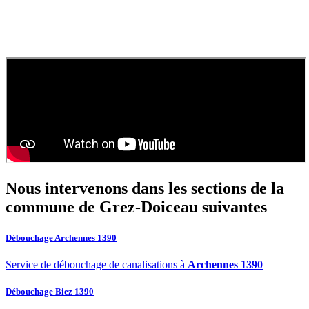
010
Comment obtenir un devis pour une vidange de fosse
septique ?
Contactez
SOS Déboucheur
via notre site ou par téléphone. Nous
fournissons un devis gratuit et personnalisé pour votre
vidange de
fosse septique
ou
débouchage
.
Nous intervenons dans les sections de la
commune de Grez-Doiceau
suivantes
Débouchage Archennes 1390
Service de débouchage de canalisations à
Archennes 1390
Débouchage Biez 1390