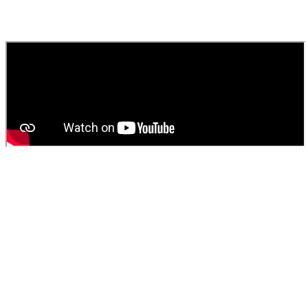
Contactez
SOS Déboucheur
via notre site ou par téléphone. Nous
fournissons un devis gratuit et personnalisé pour votre
vidange de
fosse septique
ou
débouchage
.