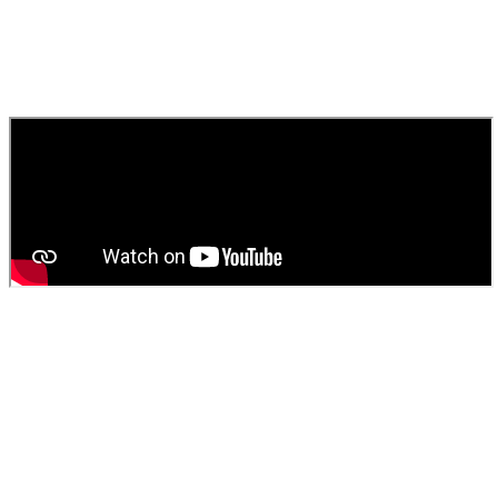
rapide pour égouts, canaux et toilettes.
010
Comment obtenir un devis pour une vidange de fosse
septique ?
Contactez
SOS Déboucheur
via notre site ou par téléphone. Nous
fournissons un devis gratuit et personnalisé pour votre
vidange de
fosse septique
ou
débouchage
.