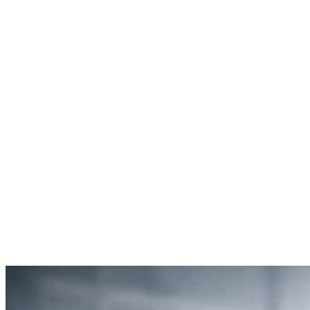
Rachel Hudson
Débouchage de toilettes
5
“Je suis ravie du service offert par SOS Déboucheur. Ils ont résolu
mon problème de gouttière bouchée rapidement et de manière
efficace.”
Anne Moreau
Débouchage de gouttière