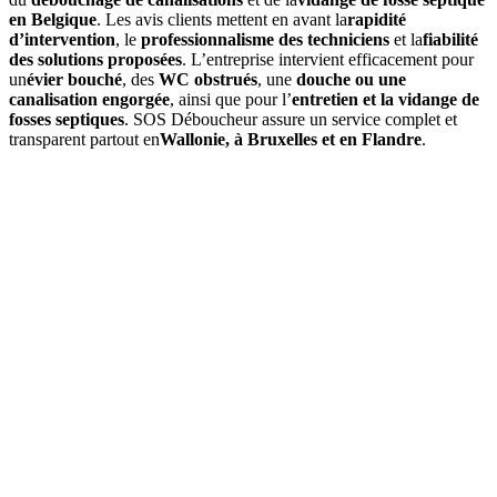
en Belgique
. Les avis clients mettent en avant la
rapidité
d’intervention
, le
professionnalisme des techniciens
et la
fiabilité
des solutions proposées
. L’entreprise intervient efficacement pour
un
évier bouché
, des
WC obstrués
, une
douche ou une
canalisation engorgée
, ainsi que pour l’
entretien et la vidange de
fosses septiques
. SOS Déboucheur assure un service complet et
transparent partout en
Wallonie, à Bruxelles et en Flandre
.
01
Quels services propose SOS Déboucheur à Péronnes-lez-
Binche ?
SOS Déboucheur
offre des solutions de débouchage à Péronnes-
lez-Binche pour égouts, canalisations, toilettes, ainsi que la vidange
de fosse septique. Nos interventions sont rapides, professionnelles et
adaptées à vos besoins.
02
Comment se déroule une intervention de débouchage à
Péronnes-lez-Binche ?
Nos experts en débouchage évaluent la situation, utilisent des outils
spécialisés comme des caméras d’inspection et des jets haute