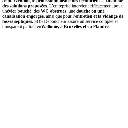
d’intervention
, le
professionnalisme des techniciens
et la
fiabilité
des solutions proposées
. L’entreprise intervient efficacement pour
un
évier bouché
, des
WC obstrués
, une
douche ou une
canalisation engorgée
, ainsi que pour l’
entretien et la vidange de
fosses septiques
. SOS Déboucheur assure un service complet et
transparent partout en
Wallonie, à Bruxelles et en Flandre
.
01
À quelle fréquence faut-il vidanger une fosse septique à
Zottegem ?
En moyenne, une
vidange de fosse septique
est à prévoir tous les
3
à 4 ans
, selon le volume de la fosse et l’occupation du logement. Un
contrôle annuel permet d’ajuster si besoin.
02
Quels sont les signes indiquant qu'une vidange est nécessaire ?
03
Quel est le prix d’une vidange de fosse septique à Zottegem ?
04
La vidange est-elle obligatoire dans la commune de Zottegem ?
05
Que comprend une intervention de SOS Déboucheur ?
06
Est-il possible de vidanger soi-même sa fosse septique ?