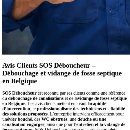
Avis Clients SOS Déboucheur –
Débouchage et vidange de fosse septique
en Belgique
SOS Déboucheur
est reconnu par ses clients comme une référence
du
débouchage de canalisations
et de la
vidange de fosse septique
en Belgique
. Les avis clients mettent en avant la
rapidité
d’intervention
, le
professionnalisme des techniciens
et la
fiabilité
des solutions proposées
. L’entreprise intervient efficacement pour
un
évier bouché
, des
WC obstrués
, une
douche ou une
canalisation engorgée
, ainsi que pour l’
entretien et la vidange de
fosses septiques
. SOS Déboucheur assure un service complet et