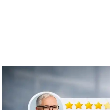
“Je suis ravie du service offert par SOS Déboucheur. Ils ont résolu
mon problème de gouttière bouchée rapidement et de manière
efficace.”
Anne Moreau
Débouchage de gouttière