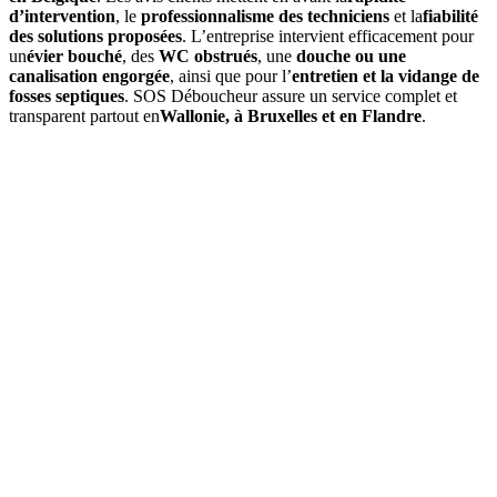
d’intervention
, le
professionnalisme des techniciens
et la
fiabilité
des solutions proposées
. L’entreprise intervient efficacement pour
un
évier bouché
, des
WC obstrués
, une
douche ou une
canalisation engorgée
, ainsi que pour l’
entretien et la vidange de
fosses septiques
. SOS Déboucheur assure un service complet et
transparent partout en
Wallonie, à Bruxelles et en Flandre
.
01
À quelle fréquence faut-il vidanger une fosse septique en
Province Flandre-Occidentale ?
La vidange d'une fosse septique doit être réalisée en moyenne
tous
les 3 à 4 ans
, selon la taille de la fosse et le nombre d'occupants
dans le logement. Un contrôle régulier est recommandé.
02
Quels sont les signes indiquant qu'une vidange est nécessaire ?
Les signes courants sont :
odeurs désagréables, écoulement lent
des eaux, bruits inhabituels
dans les canalisations, ou
remontées
d'eaux usées
.
03
Combien coûte une vidange de fosse septique en Province
Flandre-Occidentale ?