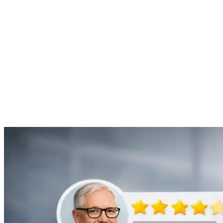
mon problème de gouttière bouchée rapidement et de manière
efficace.”
Anne Moreau
Débouchage de gouttière