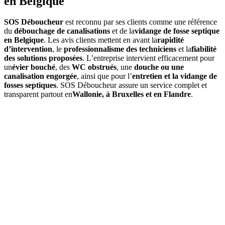
en Belgique
SOS Déboucheur
est reconnu par ses clients comme une référence
du
débouchage de canalisations
et de la
vidange de fosse septique
en Belgique
. Les avis clients mettent en avant la
rapidité
d’intervention
, le
professionnalisme des techniciens
et la
fiabilité
des solutions proposées
. L’entreprise intervient efficacement pour
un
évier bouché
, des
WC obstrués
, une
douche ou une
canalisation engorgée
, ainsi que pour l’
entretien et la vidange de
fosses septiques
. SOS Déboucheur assure un service complet et
transparent partout en
Wallonie, à Bruxelles et en Flandre
.
01
À quelle fréquence faut-il vidanger une fosse septique à
Houtain-Saint-Siméon ?
Une
vidange de fosse septique
doit être réalisée environ tous les
3
à 4 ans
. Cette fréquence peut varier selon la capacité de la cuve et le
nombre d’occupants. Un
contrôle annuel
est conseillé pour