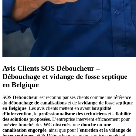
Avis Clients SOS Déboucheur –
Débouchage et vidange de fosse septique
en Belgique
SOS Déboucheur
est reconnu par ses clients comme une référence
du
débouchage de canalisations
et de la
vidange de fosse septique
en Belgique
. Les avis clients mettent en avant la
rapidité
d’intervention
, le
professionnalisme des techniciens
et la
fiabilité
des solutions proposées
. L’entreprise intervient efficacement pour
un
évier bouché
, des
WC obstrués
, une
douche ou une
canalisation engorgée
, ainsi que pour l’
entretien et la vidange de
fosses septiques
. SOS Déboucheur assure un service complet et