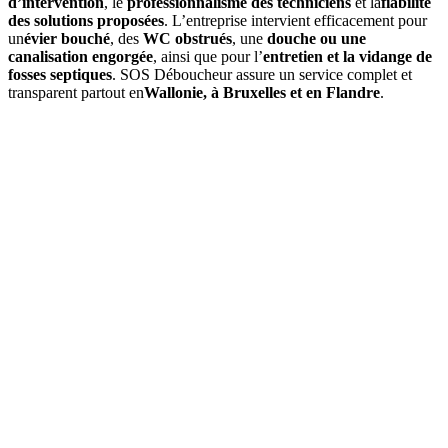
d’intervention
, le
professionnalisme des techniciens
et la
fiabilité
des solutions proposées
. L’entreprise intervient efficacement pour
un
évier bouché
, des
WC obstrués
, une
douche ou une
canalisation engorgée
, ainsi que pour l’
entretien et la vidange de
fosses septiques
. SOS Déboucheur assure un service complet et
transparent partout en
Wallonie, à Bruxelles et en Flandre
.
01
À quelle fréquence faut-il vidanger une fosse septique à
Mouscron ?
En moyenne, une
vidange de fosse septique
est à prévoir tous les
3
à 4 ans
, selon le volume de la fosse et l’occupation du logement. Un
contrôle annuel permet d’ajuster si besoin.
02
Quels sont les signes indiquant qu'une vidange est nécessaire ?
03
Quel est le prix d’une vidange de fosse septique à Mouscron ?
04
La vidange est-elle obligatoire dans la commune de Mouscron
?
05
Que comprend une intervention de SOS Déboucheur ?