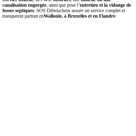
canalisation engorgée
, ainsi que pour l’
entretien et la vidange de
fosses septiques
. SOS Déboucheur assure un service complet et
transparent partout en
Wallonie, à Bruxelles et en Flandre
.
01
À quelle fréquence faut-il vidanger une fosse septique à
Labuissière ?
Une
vidange de fosse septique
doit être réalisée environ tous les
3
à 4 ans
. Cette fréquence peut varier selon la capacité de la cuve et le
nombre d’occupants. Un
contrôle annuel
est conseillé pour
anticiper tout engorgement.
02
Quels sont les signes indiquant qu'une vidange est nécessaire ?
03
Quel est le prix d’une vidange de fosse septique à Labuissière ?
04
La vidange est-elle obligatoire dans la section de Labuissière ?
05
Que comprend une intervention de SOS Déboucheur ?
06
Est-il possible de vidanger soi-même sa fosse septique ?
07
Pourquoi choisir SOS Déboucheur pour la vidange de fosse