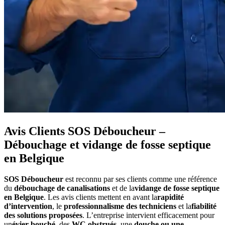
Avis Clients SOS Déboucheur –
Débouchage et vidange de fosse septique
en Belgique
SOS Déboucheur
est reconnu par ses clients comme une référence
du
débouchage de canalisations
et de la
vidange de fosse septique
en Belgique
. Les avis clients mettent en avant la
rapidité
d’intervention
, le
professionnalisme des techniciens
et la
fiabilité
des solutions proposées
. L’entreprise intervient efficacement pour
un
évier bouché
, des
WC obstrués
, une
douche ou une