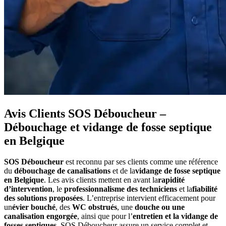
Avis Clients SOS Déboucheur –
Débouchage et vidange de fosse septique
en Belgique
SOS Déboucheur
est reconnu par ses clients comme une référence
du
débouchage de canalisations
et de la
vidange de fosse septique
en Belgique
. Les avis clients mettent en avant la
rapidité
d’intervention
, le
professionnalisme des techniciens
et la
fiabilité
des solutions proposées
. L’entreprise intervient efficacement pour
un
évier bouché
, des
WC obstrués
, une
douche ou une
canalisation engorgée
, ainsi que pour l’
entretien et la vidange de
fosses septiques
. SOS Déboucheur assure un service complet et