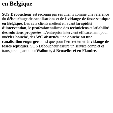
en Belgique
SOS Déboucheur
est reconnu par ses clients comme une référence
du
débouchage de canalisations
et de la
vidange de fosse septique
en Belgique
. Les avis clients mettent en avant la
rapidité
d’intervention
, le
professionnalisme des techniciens
et la
fiabilité
des solutions proposées
. L’entreprise intervient efficacement pour
un
évier bouché
, des
WC obstrués
, une
douche ou une
canalisation engorgée
, ainsi que pour l’
entretien et la vidange de
fosses septiques
. SOS Déboucheur assure un service complet et
transparent partout en
Wallonie, à Bruxelles et en Flandre
.
01
À quelle fréquence faut-il vidanger une fosse septique à
Louvain (Leuven) ?
En moyenne, une
vidange de fosse septique
est à prévoir tous les
3
à 4 ans
, selon le volume de la fosse et l’occupation du logement. Un