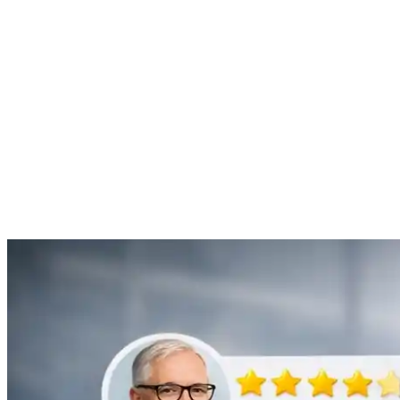
“Je suis ravie du service offert par SOS Déboucheur. Ils ont résolu
mon problème de gouttière bouchée rapidement et de manière
efficace.”
Anne Moreau
Débouchage de gouttière