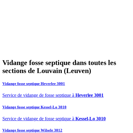
contrôle annuel permet d’ajuster si besoin.
02
Quels sont les signes indiquant qu'une vidange est nécessaire ?
03
Quel est le prix d’une vidange de fosse septique à Louvain
(Leuven) ?
04
La vidange est-elle obligatoire dans la commune de Louvain
(Leuven) ?
05
Que comprend une intervention de SOS Déboucheur ?
06
Est-il possible de vidanger soi-même sa fosse septique ?
07
Pourquoi choisir SOS Déboucheur pour la vidange de fosse
septique à Louvain (Leuven) ?
Vidange fosse septique dans toutes les
sections de Louvain (Leuven)
Vidange fosse septique Heverlee 3001
Service de vidange de fosse septique à
Heverlee 3001
Vidange fosse septique Kessel-Lo 3010
Service de vidange de fosse septique à
Kessel-Lo 3010
Vidange fosse septique Wilsele 3012