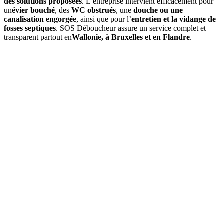
des solutions proposées
. L’entreprise intervient efficacement pour
un
évier bouché
, des
WC obstrués
, une
douche ou une
canalisation engorgée
, ainsi que pour l’
entretien et la vidange de
fosses septiques
. SOS Déboucheur assure un service complet et
transparent partout en
Wallonie, à Bruxelles et en Flandre
.
01
À quelle fréquence faut-il vidanger une fosse septique à Laarne
?
En moyenne, une
vidange de fosse septique
est à prévoir tous les
3
à 4 ans
, selon le volume de la fosse et l’occupation du logement. Un
contrôle annuel permet d’ajuster si besoin.
02
Quels sont les signes indiquant qu'une vidange est nécessaire ?
03
Quel est le prix d’une vidange de fosse septique à Laarne ?
04
La vidange est-elle obligatoire dans la commune de Laarne ?
05
Que comprend une intervention de SOS Déboucheur ?
06
Est-il possible de vidanger soi-même sa fosse septique ?
07
Pourquoi choisir SOS Déboucheur pour la vidange de fosse