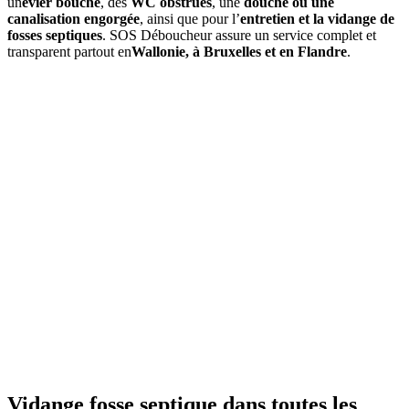
un
évier bouché
, des
WC obstrués
, une
douche ou une
canalisation engorgée
, ainsi que pour l’
entretien et la vidange de
fosses septiques
. SOS Déboucheur assure un service complet et
transparent partout en
Wallonie, à Bruxelles et en Flandre
.
01
À quelle fréquence faut-il vidanger une fosse septique à Halle ?
En moyenne, une
vidange de fosse septique
est à prévoir tous les
3
à 4 ans
, selon le volume de la fosse et l’occupation du logement. Un
contrôle annuel permet d’ajuster si besoin.
02
Quels sont les signes indiquant qu'une vidange est nécessaire ?
03
Quel est le prix d’une vidange de fosse septique à Halle ?
04
La vidange est-elle obligatoire dans la commune de Halle ?
05
Que comprend une intervention de SOS Déboucheur ?
06
Est-il possible de vidanger soi-même sa fosse septique ?
07
Pourquoi choisir SOS Déboucheur pour la vidange de fosse
septique à Halle ?
Vidange fosse septique dans toutes les