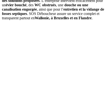
des solutions proposées
. L’entreprise intervient efficacement pour
un
évier bouché
, des
WC obstrués
, une
douche ou une
canalisation engorgée
, ainsi que pour l’
entretien et la vidange de
fosses septiques
. SOS Déboucheur assure un service complet et
transparent partout en
Wallonie, à Bruxelles et en Flandre
.
01
À quelle fréquence faut-il vidanger une fosse septique à Genk
?
En moyenne, une
vidange de fosse septique
est à prévoir tous les
3
à 4 ans
, selon le volume de la fosse et l’occupation du logement. Un
contrôle annuel permet d’ajuster si besoin.
02
Quels sont les signes indiquant qu'une vidange est nécessaire ?
03
Quel est le prix d’une vidange de fosse septique à Genk ?
04
La vidange est-elle obligatoire dans la commune de Genk ?
05
Que comprend une intervention de SOS Déboucheur ?
06
Est-il possible de vidanger soi-même sa fosse septique ?
07
Pourquoi choisir SOS Déboucheur pour la vidange de fosse
septique à Genk ?