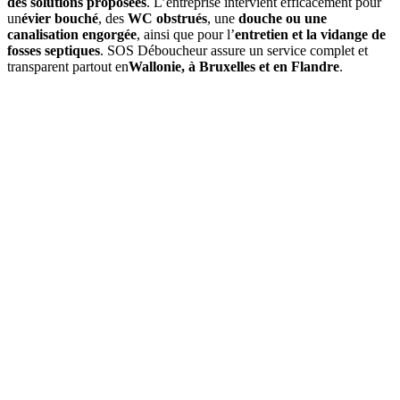
des solutions proposées
. L’entreprise intervient efficacement pour
un
évier bouché
, des
WC obstrués
, une
douche ou une
canalisation engorgée
, ainsi que pour l’
entretien et la vidange de
fosses septiques
. SOS Déboucheur assure un service complet et
transparent partout en
Wallonie, à Bruxelles et en Flandre
.
01
À quelle fréquence faut-il vidanger une fosse septique à
Evergem ?
En moyenne, une
vidange de fosse septique
est à prévoir tous les
3
à 4 ans
, selon le volume de la fosse et l’occupation du logement. Un
contrôle annuel permet d’ajuster si besoin.
02
Quels sont les signes indiquant qu'une vidange est nécessaire ?
03
Quel est le prix d’une vidange de fosse septique à Evergem ?
04
La vidange est-elle obligatoire dans la commune de Evergem ?
05
Que comprend une intervention de SOS Déboucheur ?
06
Est-il possible de vidanger soi-même sa fosse septique ?
07
Pourquoi choisir SOS Déboucheur pour la vidange de fosse