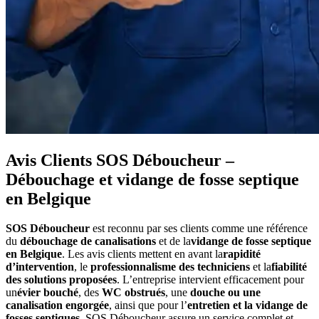
Avis Clients SOS Déboucheur –
Débouchage et vidange de fosse septique
en Belgique
SOS Déboucheur
est reconnu par ses clients comme une référence
du
débouchage de canalisations
et de la
vidange de fosse septique
en Belgique
. Les avis clients mettent en avant la
rapidité
d’intervention
, le
professionnalisme des techniciens
et la
fiabilité
des solutions proposées
. L’entreprise intervient efficacement pour
un
évier bouché
, des
WC obstrués
, une
douche ou une
canalisation engorgée
, ainsi que pour l’
entretien et la vidange de
fosses septiques
. SOS Déboucheur assure un service complet et