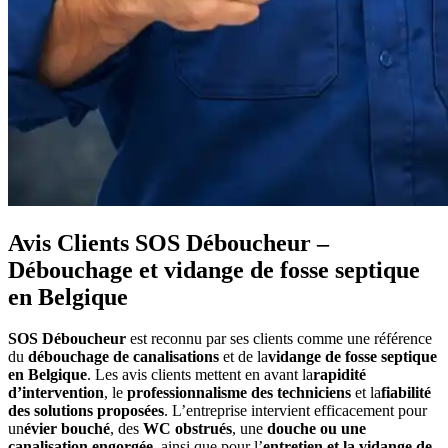
Avis Clients SOS Déboucheur –
Débouchage et vidange de fosse septique
en Belgique
SOS Déboucheur
est reconnu par ses clients comme une référence
du
débouchage de canalisations
et de la
vidange de fosse septique
en Belgique
. Les avis clients mettent en avant la
rapidité
d’intervention
, le
professionnalisme des techniciens
et la
fiabilité
des solutions proposées
. L’entreprise intervient efficacement pour
un
évier bouché
, des
WC obstrués
, une
douche ou une
canalisation engorgée
, ainsi que pour l’
entretien et la vidange de