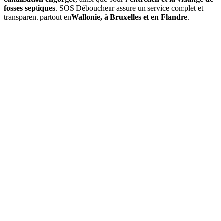
fosses septiques
. SOS Déboucheur assure un service complet et
transparent partout en
Wallonie, à Bruxelles et en Flandre
.
01
À quelle fréquence faut-il vidanger une fosse septique à
Mortroux ?
Une
vidange de fosse septique
doit être réalisée environ tous les
3
à 4 ans
. Cette fréquence peut varier selon la capacité de la cuve et le
nombre d’occupants. Un
contrôle annuel
est conseillé pour
anticiper tout engorgement.
02
Quels sont les signes indiquant qu'une vidange est nécessaire ?
03
Quel est le prix d’une vidange de fosse septique à Mortroux ?
04
La vidange est-elle obligatoire dans la section de Mortroux ?
05
Que comprend une intervention de SOS Déboucheur ?
06
Est-il possible de vidanger soi-même sa fosse septique ?
07
Pourquoi choisir SOS Déboucheur pour la vidange de fosse
septique à Mortroux ?