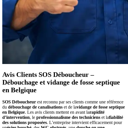
Avis Clients SOS Déboucheur –
Débouchage et vidange de fosse septique
en Belgique
SOS Déboucheur
est reconnu par ses clients comme une référence
du
débouchage de canalisations
et de la
vidange de fosse septique
en Belgique
. Les avis clients mettent en avant la
rapidité
d’intervention
, le
professionnalisme des techniciens
et la
fiabilité
des solutions proposées
. L’entreprise intervient efficacement pour
un
évier bouché
, des
WC obstrués
, une
douche ou une