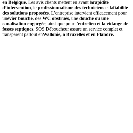
en Belgique
. Les avis clients mettent en avant la
rapidité
d’intervention
, le
professionnalisme des techniciens
et la
fiabilité
des solutions proposées
. L’entreprise intervient efficacement pour
un
évier bouché
, des
WC obstrués
, une
douche ou une
canalisation engorgée
, ainsi que pour l’
entretien et la vidange de
fosses septiques
. SOS Déboucheur assure un service complet et
transparent partout en
Wallonie, à Bruxelles et en Flandre
.
01
À quelle fréquence faut-il vidanger une fosse septique à
Cambron-Casteau ?
Une
vidange de fosse septique
doit être réalisée environ tous les
3
à 4 ans
. Cette fréquence peut varier selon la capacité de la cuve et le
nombre d’occupants. Un
contrôle annuel
est conseillé pour
anticiper tout engorgement.
02
Quels sont les signes indiquant qu'une vidange est nécessaire ?
03
Quel est le prix d’une vidange de fosse septique à Cambron-
Casteau ?