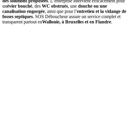
des solutions proposées
. L’entreprise intervient efficacement pour
un
évier bouché
, des
WC obstrués
, une
douche ou une
canalisation engorgée
, ainsi que pour l’
entretien et la vidange de
fosses septiques
. SOS Déboucheur assure un service complet et
transparent partout en
Wallonie, à Bruxelles et en Flandre
.
01
À quelle fréquence faut-il vidanger une fosse septique à Bertrix
?
En moyenne, une
vidange de fosse septique
est à prévoir tous les
3
à 4 ans
, selon le volume de la fosse et l’occupation du logement. Un
contrôle annuel permet d’ajuster si besoin.
02
Quels sont les signes indiquant qu'une vidange est nécessaire ?
03
Quel est le prix d’une vidange de fosse septique à Bertrix ?
04
La vidange est-elle obligatoire dans la commune de Bertrix ?
05
Que comprend une intervention de SOS Déboucheur ?
06
Est-il possible de vidanger soi-même sa fosse septique ?
07
Pourquoi choisir SOS Déboucheur pour la vidange de fosse