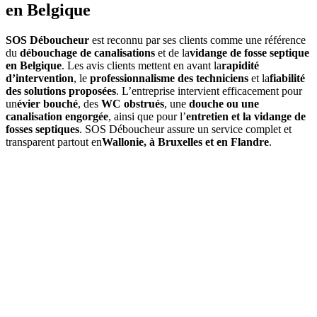
en Belgique
SOS Déboucheur
est reconnu par ses clients comme une référence
du
débouchage de canalisations
et de la
vidange de fosse septique
en Belgique
. Les avis clients mettent en avant la
rapidité
d’intervention
, le
professionnalisme des techniciens
et la
fiabilité
des solutions proposées
. L’entreprise intervient efficacement pour
un
évier bouché
, des
WC obstrués
, une
douche ou une
canalisation engorgée
, ainsi que pour l’
entretien et la vidange de
fosses septiques
. SOS Déboucheur assure un service complet et
transparent partout en
Wallonie, à Bruxelles et en Flandre
.
01
À quelle fréquence faut-il vidanger une fosse septique à
Berchem-Sainte-Agathe ?
En moyenne, une
vidange de fosse septique
est à prévoir tous les
3
à 4 ans
, selon le volume de la fosse et l’occupation du logement. Un