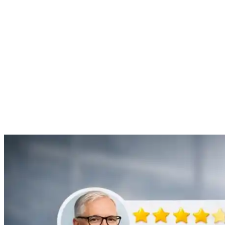
“Je suis ravie du service offert par SOS Déboucheur. Ils ont résolu
mon problème de gouttière bouchée rapidement et de manière
efficace.”
Anne Moreau
Débouchage de gouttière