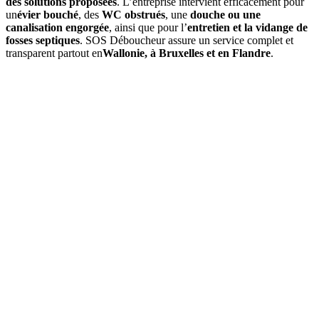
des solutions proposées
. L’entreprise intervient efficacement pour
un
évier bouché
, des
WC obstrués
, une
douche ou une
canalisation engorgée
, ainsi que pour l’
entretien et la vidange de
fosses septiques
. SOS Déboucheur assure un service complet et
transparent partout en
Wallonie, à Bruxelles et en Flandre
.
01
À quelle fréquence faut-il vidanger une fosse septique à Beloeil
?
En moyenne, une
vidange de fosse septique
est à prévoir tous les
3
à 4 ans
, selon le volume de la fosse et l’occupation du logement. Un
contrôle annuel permet d’ajuster si besoin.
02
Quels sont les signes indiquant qu'une vidange est nécessaire ?
03
Quel est le prix d’une vidange de fosse septique à Beloeil ?
04
La vidange est-elle obligatoire dans la commune de Beloeil ?
05
Que comprend une intervention de SOS Déboucheur ?
06
Est-il possible de vidanger soi-même sa fosse septique ?
07
Pourquoi choisir SOS Déboucheur pour la vidange de fosse
septique à Beloeil ?