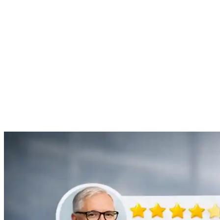
“Je suis ravie du service offert par SOS Déboucheur. Ils ont résolu
mon problème de gouttière bouchée rapidement et de manière
efficace.”
Anne Moreau
Débouchage de gouttière