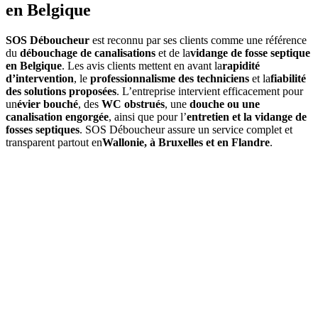
en Belgique
SOS Déboucheur
est reconnu par ses clients comme une référence
du
débouchage de canalisations
et de la
vidange de fosse septique
en Belgique
. Les avis clients mettent en avant la
rapidité
d’intervention
, le
professionnalisme des techniciens
et la
fiabilité
des solutions proposées
. L’entreprise intervient efficacement pour
un
évier bouché
, des
WC obstrués
, une
douche ou une
canalisation engorgée
, ainsi que pour l’
entretien et la vidange de
fosses septiques
. SOS Déboucheur assure un service complet et
transparent partout en
Wallonie, à Bruxelles et en Flandre
.
01
À quelle fréquence faut-il vidanger une fosse septique à Baarle
Hertog ?
En moyenne, une
vidange de fosse septique
est à prévoir tous les
3
à 4 ans
, selon le volume de la fosse et l’occupation du logement. Un