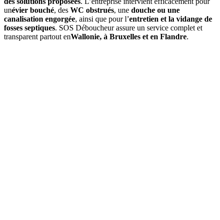
des solutions proposées
. L’entreprise intervient efficacement pour
un
évier bouché
, des
WC obstrués
, une
douche ou une
canalisation engorgée
, ainsi que pour l’
entretien et la vidange de
fosses septiques
. SOS Déboucheur assure un service complet et
transparent partout en
Wallonie, à Bruxelles et en Flandre
.
01
À quelle fréquence faut-il vidanger une fosse septique à
Aarschot ?
En moyenne, une
vidange de fosse septique
est à prévoir tous les
3
à 4 ans
, selon le volume de la fosse et l’occupation du logement. Un
contrôle annuel permet d’ajuster si besoin.
02
Quels sont les signes indiquant qu'une vidange est nécessaire ?
03
Quel est le prix d’une vidange de fosse septique à Aarschot ?
04
La vidange est-elle obligatoire dans la commune de Aarschot ?
05
Que comprend une intervention de SOS Déboucheur ?
06
Est-il possible de vidanger soi-même sa fosse septique ?
07
Pourquoi choisir SOS Déboucheur pour la vidange de fosse