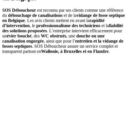
SOS Déboucheur
est reconnu par ses clients comme une référence
du
débouchage de canalisations
et de la
vidange de fosse septique
en Belgique
. Les avis clients mettent en avant la
rapidité
d’intervention
, le
professionnalisme des techniciens
et la
fiabilité
des solutions proposées
. L’entreprise intervient efficacement pour
un
évier bouché
, des
WC obstrués
, une
douche ou une
canalisation engorgée
, ainsi que pour l’
entretien et la vidange de
fosses septiques
. SOS Déboucheur assure un service complet et
transparent partout en
Wallonie, à Bruxelles et en Flandre
.
01
Quels services propose SOS Déboucheur à Sint-Maria-
Oudenhove ?
SOS Déboucheur
offre des solutions de débouchage à Sint-Maria-
Oudenhove pour égouts, canalisations, toilettes, ainsi que la vidange
de fosse septique. Nos interventions sont rapides, professionnelles et
adaptées à vos besoins.
02
Comment se déroule une intervention de débouchage à Sint-