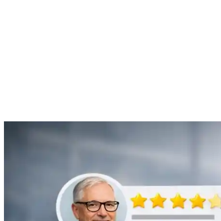
mon problème de gouttière bouchée rapidement et de manière
efficace.”
Anne Moreau
Débouchage de gouttière