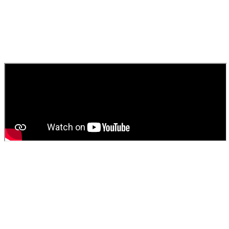
et immédiatement pour les urgences. Nous assurons un service
rapide pour égouts, canaux et toilettes.
010
Comment obtenir un devis pour une vidange de fosse
septique ?
Contactez
SOS Déboucheur
via notre site ou par téléphone. Nous
fournissons un devis gratuit et personnalisé pour votre
vidange de
fosse septique
ou
débouchage
.