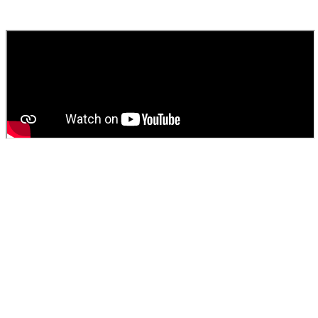
fournissons un devis gratuit et personnalisé pour votre
vidange de
fosse septique
ou
débouchage
.