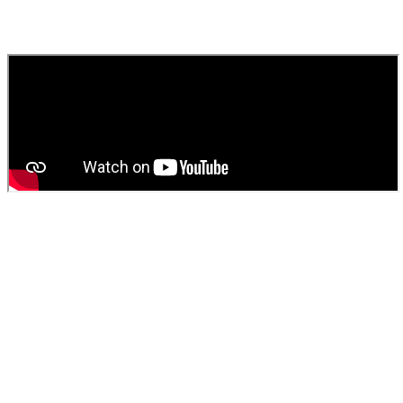
Contactez
SOS Déboucheur
via notre site ou par téléphone. Nous
fournissons un devis gratuit et personnalisé pour votre
vidange de
fosse septique
ou
débouchage
.