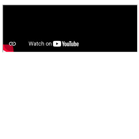
fosse septique
ou
débouchage
.