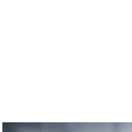
Rachel Hudson
Débouchage de toilettes
5
“Je suis ravie du service offert par SOS Déboucheur. Ils ont résolu
mon problème de gouttière bouchée rapidement et de manière
efficace.”
Anne Moreau
Débouchage de gouttière